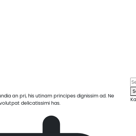
S
dia an pri, his utinam principes dignissim ad. Ne
Ka
olutpat delicatissimi has.